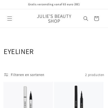
Meteen
Gratis verzending vanaf 65 euro (BE)
naar de
content
JULIE'S BEAUTY
Winkelwagen
SHOP
C
EYELINER
o
l
Filteren en sorteren
2 producten
l
e
c
t