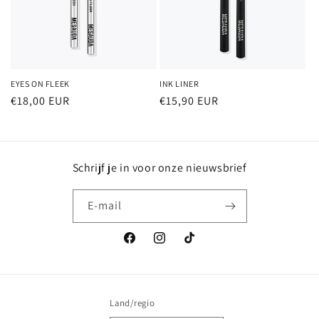
i
e
:
EYES ON FLEEK
INK LINER
Normale
€18,00 EUR
Normale
€15,90 EUR
prijs
prijs
Schrijf je in voor onze nieuwsbrief
E‑mail
Facebook
Instagram
TikTok
Land/regio