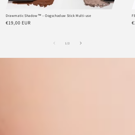
Drawmatic Shadow™ – Oogschaduw Stick Multi-use
F
Normale
€19,00 EUR
N
€
prijs
p
van
1
/
2